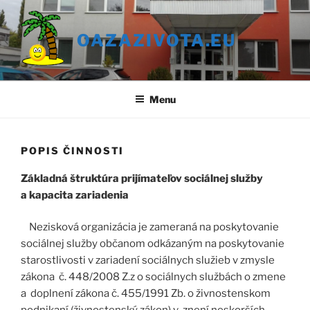
Prejsť
na
OAZAZIVOTA.EU
obsah
Menu
POPIS ČINNOSTI
Základná štruktúra prijímateľov sociálnej služby
a kapacita zariadenia
Nezisková organizácia je zameraná na poskytovanie
sociálnej služby občanom odkázaným na poskytovanie
starostlivosti v zariadení sociálnych služieb v zmysle
zákona č. 448/2008 Z.z o sociálnych službách o zmene
a doplnení zákona č. 455/1991 Zb. o živnostenskom