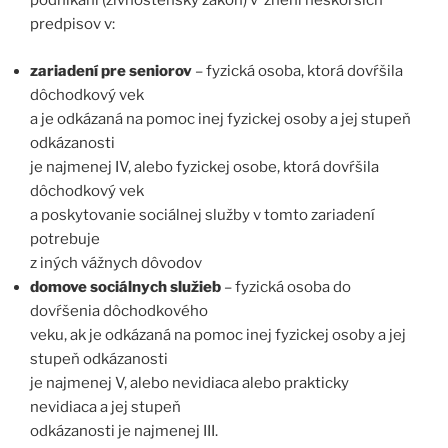
podnikaní (živnostenský zákon) v znení neskorších
predpisov v:
zariadení pre seniorov
– fyzická osoba, ktorá dovŕšila
dôchodkový vek
a je odkázaná na pomoc inej fyzickej osoby a jej stupeň
odkázanosti
je najmenej IV, alebo fyzickej osobe, ktorá dovŕšila
dôchodkový vek
a poskytovanie sociálnej služby v tomto zariadení
potrebuje
z iných vážnych dôvodov
domove sociálnych služieb
– fyzická osoba do
dovŕšenia dôchodkového
veku, ak je odkázaná na pomoc inej fyzickej osoby a jej
stupeň odkázanosti
je najmenej V, alebo nevidiaca alebo prakticky
nevidiaca a jej stupeň
odkázanosti je najmenej III.